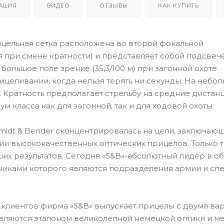
АЦИЯ
ВИДЕО
ОТЗЫВЫ
КАК КУПИТЬ
ицельная сетка расположена во второй фокальной
 при смене кратности) и представляет собой подсве
большое поле зрение (35,3/100 м) при загонной охоте
целивании, когда нельзя терять ни секунды. На небо
 Кратность предполагает стрельбу на средние дистанц
м класса как для загонной, так и для ходовой охоты.
midt & Bender сконцентрировалась на цели, заключаю
ии высококачественных оптических прицелов. Только т
их результатов. Сегодня «S&B»-абсолютный лидер в об
зчиками которого являются подразделения армии и сп
клиентов фирма «S&B» выпускает прицелы с двумя ва
вляются эталоном великолепной немецкой оптики и ме