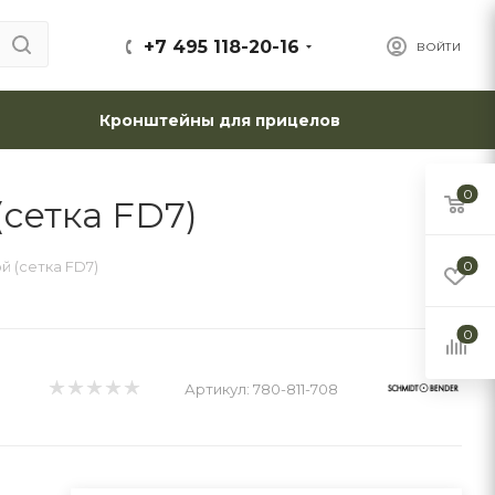
+7 495 118-20-16
ВОЙТИ
Кронштейны для прицелов
0
(сетка FD7)
й (сетка FD7)
0
0
Артикул:
780-811-708