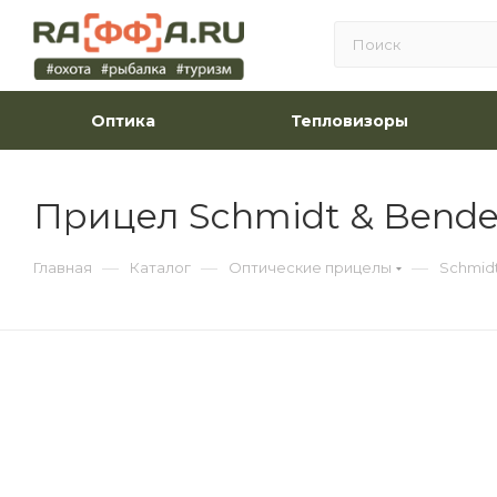
Оптика
Тепловизоры
Прицел Schmidt & Bender 
—
—
—
Главная
Каталог
Оптические прицелы
Schmid