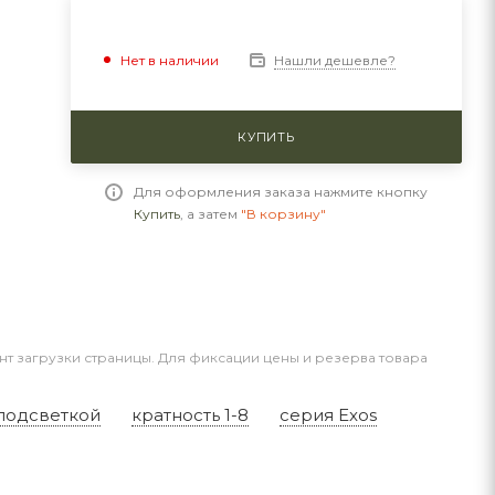
Нашли дешевле?
Нет в наличии
КУПИТЬ
Для оформления заказа нажмите кнопку
Купить
, а затем
"В корзину"
нт загрузки страницы. Для фиксации цены и резерва товара
подсветкой
кратность 1-8
серия Exos