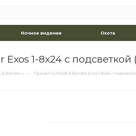
Ночное видение
Охота
Exos 1-8x24 с подсветкой 
—
t & Bender
Прицел Schmidt & Bender Exos 1-8x24 с подсветко