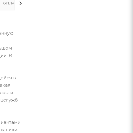
ОПЛАТА
ДОСТАВКА
ченную
льшом
ии. В
щейся в
акая
ласти
ецслужб
риантами
ханики.