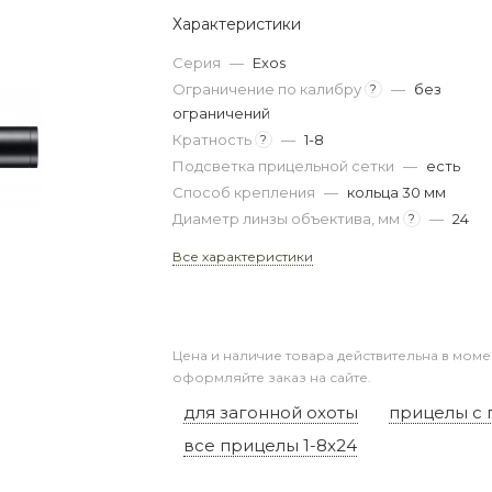
Характеристики
Серия
—
Exos
Ограничение по калибру
—
без
?
ограничений
Кратность
—
1-8
?
Подсветка прицельной сетки
—
есть
Способ крепления
—
кольца 30 мм
Диаметр линзы объектива, мм
—
24
?
Все характеристики
Цена и наличие товара действительна в моме
оформляйте заказ на сайте.
для загонной охоты
прицелы с 
все прицелы 1-8x24