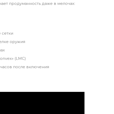
чает продуманность даже в мелочах:
е сетки
елке оружия
нах
onvex» (LMC)
 часов после включения