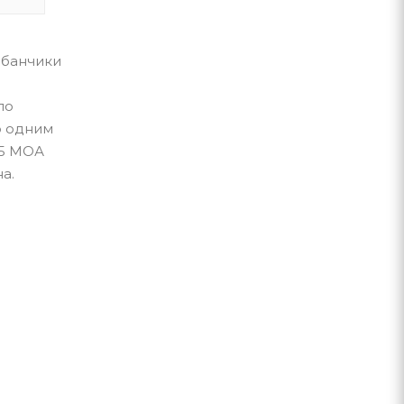
абанчики
по
ю одним
25 МОА
а.