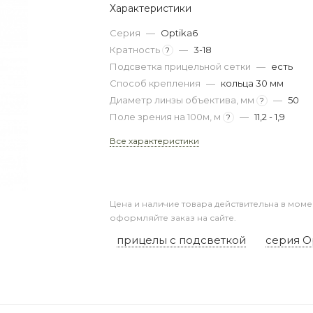
Характеристики
Серия
—
Optika6
Кратность
—
3-18
?
Подсветка прицельной сетки
—
есть
Способ крепления
—
кольца 30 мм
Диаметр линзы объектива, мм
—
50
?
Поле зрения на 100м, м
—
11,2 - 1,9
?
Все характеристики
Цена и наличие товара действительна в моме
оформляйте заказ на сайте.
прицелы с подсветкой
серия O