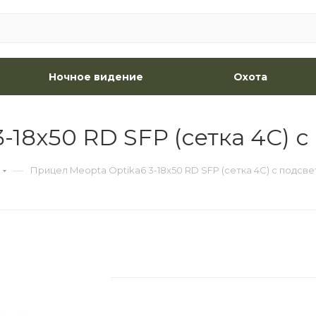
Ночное видение
Охота
-18x50 RD SFP (сетка 4C) с
—
Прицел Meopta Optika6 3-18x50 RD SFP (сетка 4C) с подсв