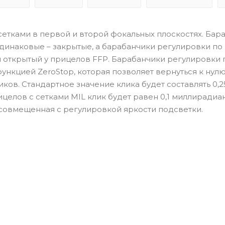
с сетками в первой и второй фокальных плоскостях. Бар
одинаковые – закрытые, а барабанчики регулировки по
и открытый у прицелов FFP. Барабанчики регулировки 
ункцией ZeroStop, которая позволяет вернуться к нул
ков. Стандартное значение клика будет составлять 0,
ицелов с сетками MIL клик будет равен 0,1 миллирадиан
, совмещенная с регулировкой яркости подсветки.