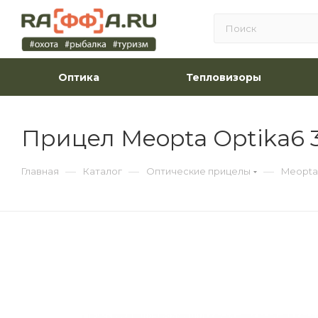
Оптика
Тепловизоры
Прицел Meopta Optika6 3
—
—
—
Главная
Каталог
Оптические прицелы
Meopta