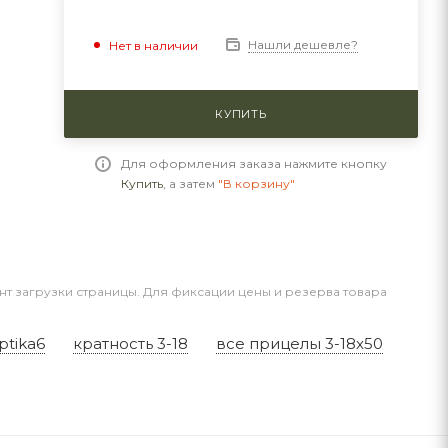
Нашли дешевле?
Нет в наличии
КУПИТЬ
Для оформления заказа нажмите кнопку
Купить
, а затем
"В корзину"
нт загрузки страницы. Для фиксации цены и резерва товара
ptika6
кратность 3-18
все прицелы 3-18x50