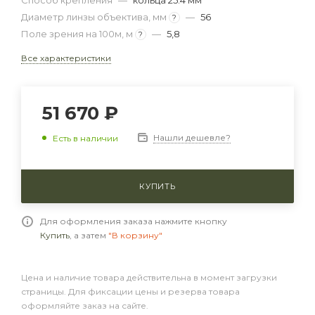
Способ крепления
—
кольца 25.4 мм
Диаметр линзы объектива, мм
—
56
?
Поле зрения на 100м, м
—
5,8
?
Все характеристики
51 670 ₽
Нашли дешевле?
Есть в наличии
КУПИТЬ
Для оформления заказа нажмите кнопку
Купить
, а затем
"В корзину"
Цена и наличие товара действительна в момент загрузки
страницы. Для фиксации цены и резерва товара
оформляйте заказ на сайте.