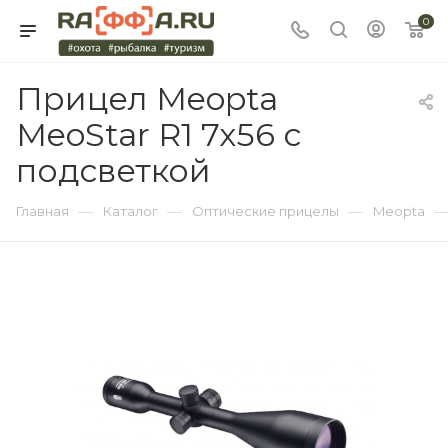
0
Прицел Meopta
MeoStar R1 7x56 с
подсветкой
—
—
—
Главная
Каталог
Оптические прицелы
Meopta