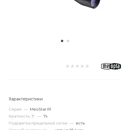
Характеристики
Серия
—
MeoStar R1
Кратность
—
7x
?
Подсветка прицельной сетки
—
есть