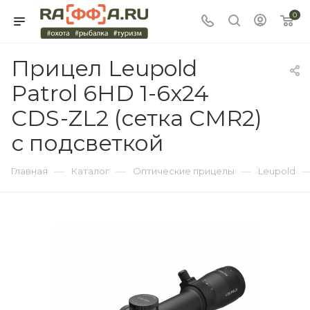
0
Прицел Leupold
Patrol 6HD 1-6x24
CDS-ZL2 (сетка CMR2)
с подсветкой
—
—
—
Главная
Каталог
Оптические прицелы
Leupold