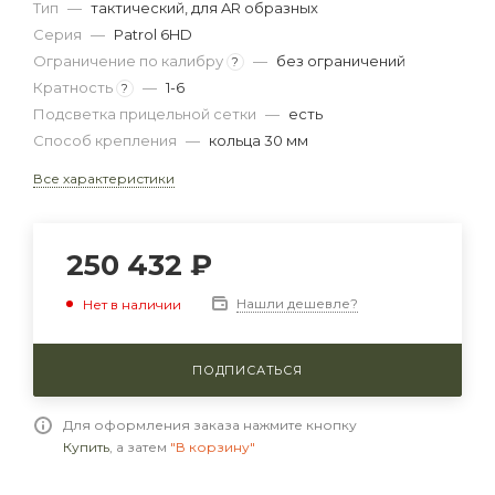
Тип
—
тактический, для AR образных
Серия
—
Patrol 6HD
Ограничение по калибру
—
без ограничений
?
Кратность
—
1-6
?
Подсветка прицельной сетки
—
есть
Способ крепления
—
кольца 30 мм
Все характеристики
250 432
₽
Нашли дешевле?
Нет в наличии
ПОДПИСАТЬСЯ
Для оформления заказа нажмите кнопку
Купить
, а затем
"В корзину"