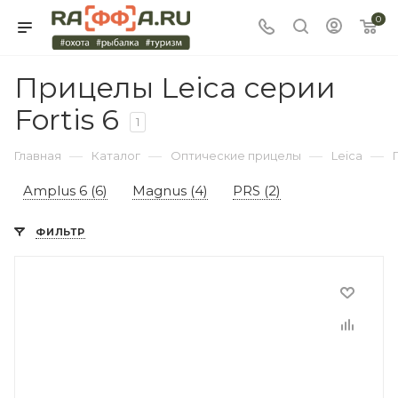
0
Прицелы Leica серии
Fortis 6
1
—
—
—
—
Главная
Каталог
Оптические прицелы
Leica
Amplus 6 (6)
Magnus (4)
PRS (2)
ФИЛЬТР