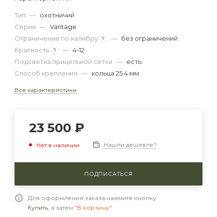
Тип
—
охотничий
Серия
—
Vantage
Ограничение по калибру
—
без ограничений
?
Кратность
—
4-12
?
Подсветка прицельной сетки
—
есть
Способ крепления
—
кольца 25.4 мм
Все характеристики
23 500
₽
Нашли дешевле?
Нет в наличии
ПОДПИСАТЬСЯ
Для оформления заказа нажмите кнопку
Купить
, а затем
"В корзину"