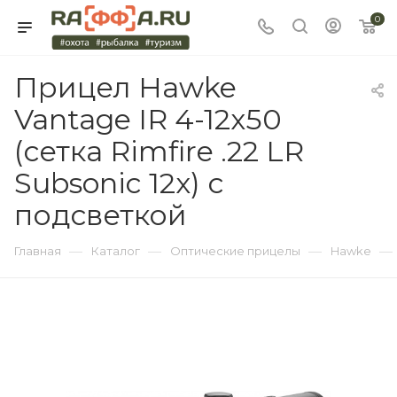
0
Прицел Hawke
Vantage IR 4-12x50
(сетка Rimfire .22 LR
Subsonic 12x) с
подсветкой
—
—
—
—
Главная
Каталог
Оптические прицелы
Hawke