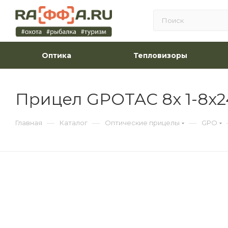
Оптика
Тепловизоры
Прицел GPOTAC 8x 1-8x24i
—
—
—
Главная
Каталог
Оптические прицелы
GPO