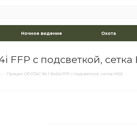
Ночное видение
Охота
 FFP с подсветкой, сетка 
—
Прицел GPOTAC 8x 1-8x24i FFP с подсветкой, сетка HS(i)