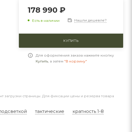
178 990 ₽
Нашли дешевле?
Есть в наличии
КУПИТЬ
Для оформления заказа нажмите кнопку
Купить
, а затем
"В корзину"
нт загрузки страницы. Для фиксации цены и резерва товара
подсветкой
тактические
кратность 1-8