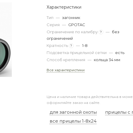
Характеристики
Тип
—
загонник
Серия
—
GPOTAC
Ограничение по калибру
—
без
?
ограничений
Кратность
—
1-8
?
Подсветка прицельной сетки
—
есть
Способ крепления
—
кольца 34 мм
Все характеристики
Цена и наличие товара действительна в моме
оформляйте заказ на сайте.
для загонной охоты
прицелы с 
все прицелы 1-8x24