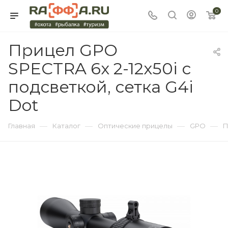
0
Прицел GPO
SPECTRA 6x 2-12x50i с
подсветкой, сетка G4i
Dot
—
—
—
—
Главная
Каталог
Оптические прицелы
GPO
П