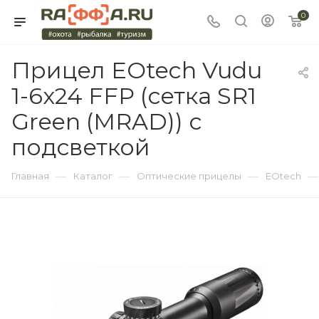
0
Прицел EOtech Vudu
1-6x24 FFP (сетка SR1
Green (MRAD)) с
подсветкой
—
—
—
—
Главная
Каталог
Оптические прицелы
EOtech