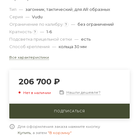
Тип
—
загонник, тактический, для AR образных
Серия
—
Vudu
Ограничение по калибру
—
без ограничений
?
Кратность
—
1-6
?
Подсветка прицельной сетки
—
есть
Способ крепления
—
кольца 30 мм
Все характеристики
206 700
₽
Нашли дешевле?
Нет в наличии
ПОДПИСАТЬСЯ
Для оформления заказа нажмите кнопку
Купить
, а затем
"В корзину"