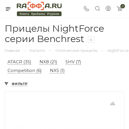
0
Прицелы NightForce
серии Benchrest
4
—
—
—
Главная
Каталог
Оптические прицелы
NightForce
ATACR (35)
NX8 (21)
SHV (7)
Competition (6)
NXS (1)
ФИЛЬТР