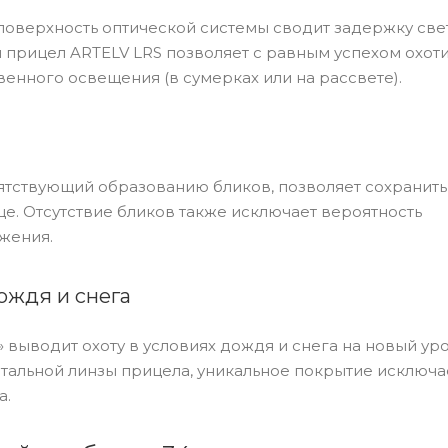
оверхность оптической системы сводит задержку све
прицел ARTELV LRS позволяет с равным успехом охоти
венного освещения (в сумерках или на рассвете).
ятствующий образованию бликов, позволяет сохранить
це. Отсутствие бликов также исключает вероятность
жения.
ождя и снега
 выводит охоту в условиях дождя и снега на новый ур
альной линзы прицела, уникальное покрытие исключа
а.