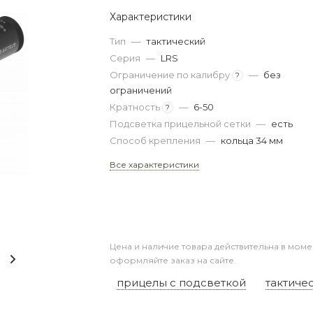
Характеристики
Тип
—
тактический
Серия
—
LRS
Ограничение по калибру
—
без
?
ограничений
Кратность
—
6-50
?
Подсветка прицельной сетки
—
есть
Способ крепления
—
кольца 34 мм
Все характеристики
Цена и наличие товара действительна в моме
оформляйте заказ на сайте.
прицелы с подсветкой
тактиче