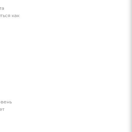
та
ться как
овень
ет