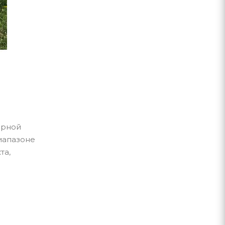
орной
иапазоне
та,