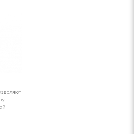
позволяют
ру.
кой