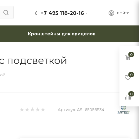
+7 495 118-20-16
ВОЙТИ
Кронштейны для прицелов
0
 с подсветкой
кой
0
0
Артикул:
ASL65056F34