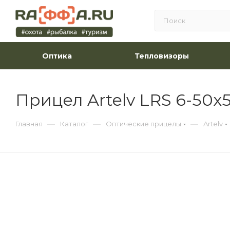
Оптика
Тепловизоры
Прицел Artelv LRS 6-50x
—
—
—
Главная
Каталог
Оптические прицелы
Artelv