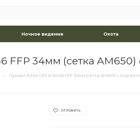
Ночное видение
Охота
56 FFP 34мм (сетка AM650)
—
Прицел Artelv LRS 6-50x56 FFP 34мм (сетка AM650) с подсвет
ОТЛОЖИТЬ