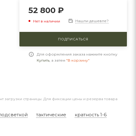
52 800
₽
Нашли дешевле?
Нет в наличии
ПОДПИСАТЬСЯ
Для оформления заказа нажмите кнопку
Купить
, а затем
"В корзину"
нт загрузки страницы. Для фиксации цены и резерва товара
подсветкой
тактические
кратность 1-6