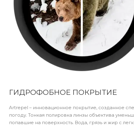
Истинные цвета
Линза с высокими оптическими характеристиками
изображения в правильном цветовом контрасте бе