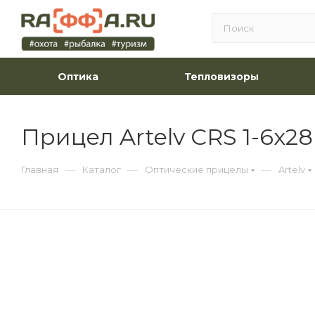
Оптика
Тепловизоры
Прицел Artelv CRS 1-6x28
—
—
—
Главная
Каталог
Оптические прицелы
Artelv