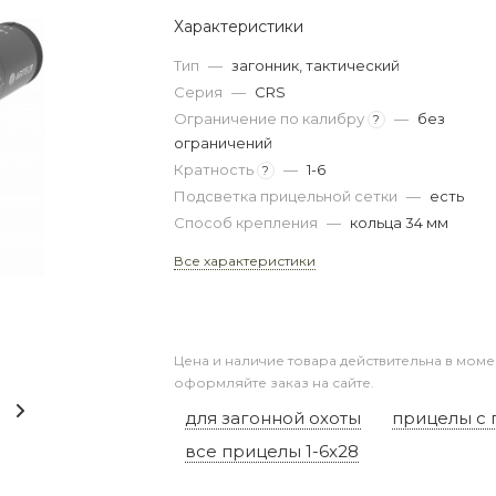
Характеристики
Тип
—
загонник, тактический
Серия
—
CRS
Ограничение по калибру
—
без
?
ограничений
Кратность
—
1-6
?
Подсветка прицельной сетки
—
есть
Способ крепления
—
кольца 34 мм
Все характеристики
Цена и наличие товара действительна в моме
оформляйте заказ на сайте.
для загонной охоты
прицелы с 
все прицелы 1-6x28