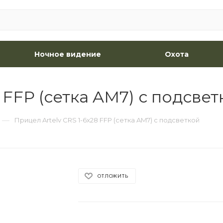
Ночное видение
Охота
 FFP (сетка AM7) с подсвет
—
Прицел Artelv CRS 1-6x28 FFP (сетка AM7) с подсветкой
ОТЛОЖИТЬ