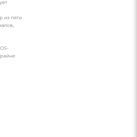
ует
р из пяти
алов,
MOS-
крайне