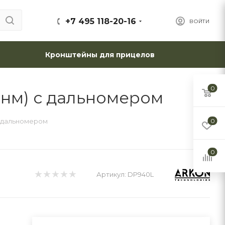
+7 495 118-20-16
ВОЙТИ
Кронштейны для прицелов
0
40нм) с дальномером
 с дальномером
0
0
Артикул:
DP940L