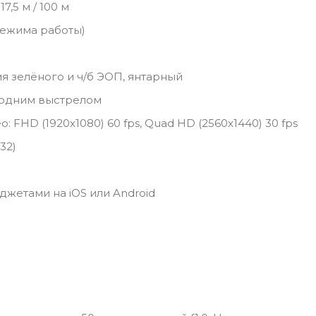
17,5 м / 100 м
 режима работы)
я зелёного и ч/б ЭОП, янтарный
а одним выстрелом
 FHD (1920x1080) 60 fps, Quad HD (2560x1440) 30 fps
32)
жетами на iOS или Android