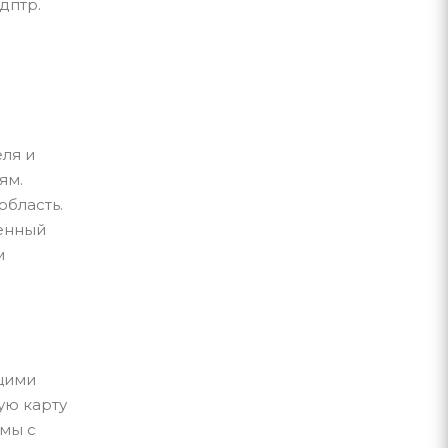
дптр.
еля и
ям.
область.
енный
м
щими
ую карту
емы с