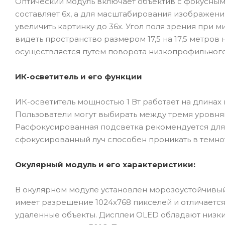
Оптический модуль включает объектив с фокусным 
составляет 6x, а для масштабирования изображен
увеличить картинку до 36x. Угол поля зрения при м
видеть пространство размером 17,5 на 17,5 метров
осуществляется путем поворота низкопрофильного
ИК-осветитель и его функции
ИК-осветитель мощностью 1 Вт работает на длинах 
Пользователи могут выбирать между тремя уровня
Расфокусированная подсветка рекомендуется для
сфокусированный луч способен проникать в темнот
Окулярный модуль и его характеристики:
В окулярном модуле установлен морозоустойчивы
имеет разрешение 1024x768 пикселей и отличается
удаленные объекты. Дисплеи OLED обладают низк