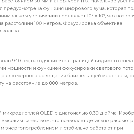
расстоянием 50 мм и апертурой f1.0. Начальное увели
ия предусмотрена функция цифрового зума, которая по
инимальном увеличении составляет 10° х 10°, что позвол
 на расстоянии 100 метров. Фокусировка объектива
 кольца.
волн 940 нм, находящихся за границей видимого спект
ми мощности и функцией фокусировки светового пото
 равномерного освещения близлежащей местности, то
у на расстояние до 800 метров.
й микродисплей OLED с диагональю 0,39 дюйма. Изоб
 высоким качеством, что позволяет детально рассмотр
им энергопотреблением и стабильно работают при