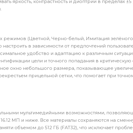
вать яркость, контрастность и диоптрии в пределах ±5 
.
х режимов (Цветной, Черно-белый, Имитация зелёного
о настроить в зависимости от предпочтений пользоват
симальное удобство и адаптацию к различным ситуаци
ентификации цели и точного попадания в критическую 
ьное окно небольшого размера, показывающее увелич
екрестьем прицельной сетки, что помогает при точно
икальными мультимедийными возможностями, позволяю
6.12 МП и ниже. Все материалы сохраняются на сменн
мяти объемом до 512 ГБ (FAT32), что исключает пробл