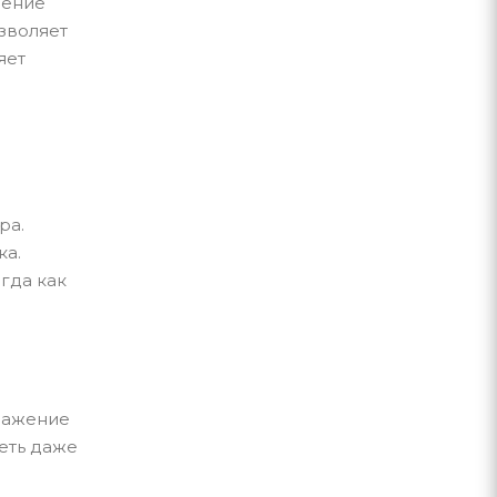
чение
зволяет
яет
ра.
ка.
гда как
ражение
еть даже