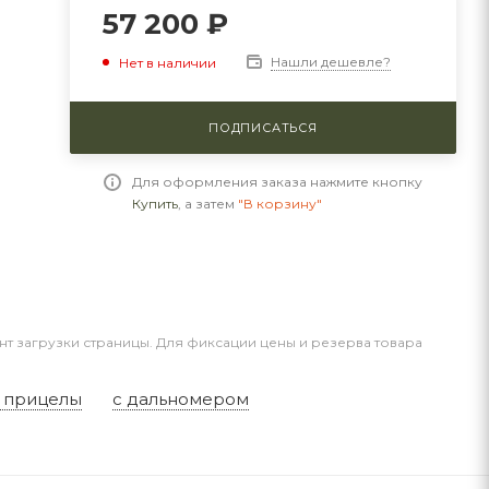
57 200
₽
Нашли дешевле?
Нет в наличии
ПОДПИСАТЬСЯ
Для оформления заказа нажмите кнопку
Купить
, а затем
"В корзину"
нт загрузки страницы. Для фиксации цены и резерва товара
 прицелы
с дальномером