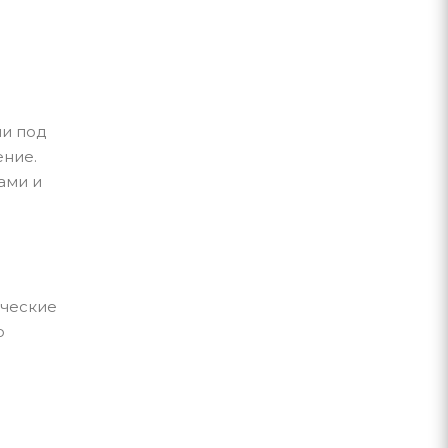
ми под
ение.
ами и
ические
о