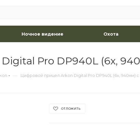
Ночное видение
Охота
igital Pro DP940L (6x, 9
—
kon
Цифровой прицел Arkon Digital Pro DP940L (6x, 940нм)
ОТЛОЖИТЬ