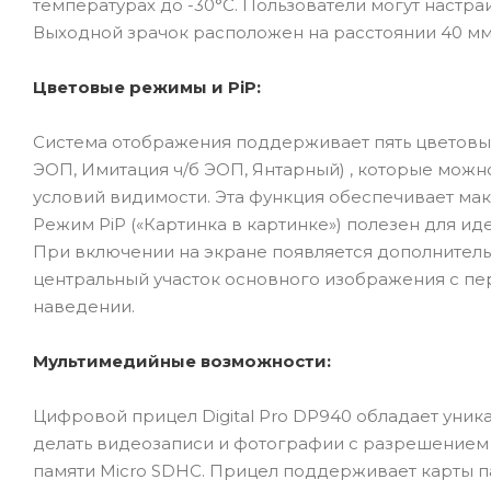
температурах до -30°C. Пользователи могут настраи
Выходной зрачок расположен на расстоянии 40 мм
Цветовые режимы и PiP:
Система отображения поддерживает пять цветовы
ЭОП, Имитация ч/б ЭОП, Янтарный) , которые можн
условий видимости. Эта функция обеспечивает мак
Режим PiP («Картинка в картинке») полезен для ид
При включении на экране появляется дополнител
центральный участок основного изображения с пер
наведении.
Мультимедийные возможности:
Цифровой прицел Digital Pro DP940 обладает ун
делать видеозаписи и фотографии с разрешением 1
памяти Micro SDHC. Прицел поддерживает карты па