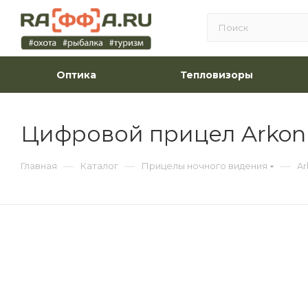
Оптика
Тепловизоры
Цифровой прицел Arkon D
—
—
—
Главная
Каталог
Прицелы ночного видения
Ar