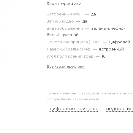
Характеристики
Встроенный Wi-Fi
—
да
Запись видео
—
да
Вид изображения
—
зеленый, черно-
белый, цветной
Поколение прицела (ЭОП)
—
цифровой
Лазерный дальномер
—
встроенный
Угол поля зрения, град
—
10
Все характеристики
Цена и наличие товара действительна в моме
оформляйте заказ на сайте.
цифровые прицелы
недорогие