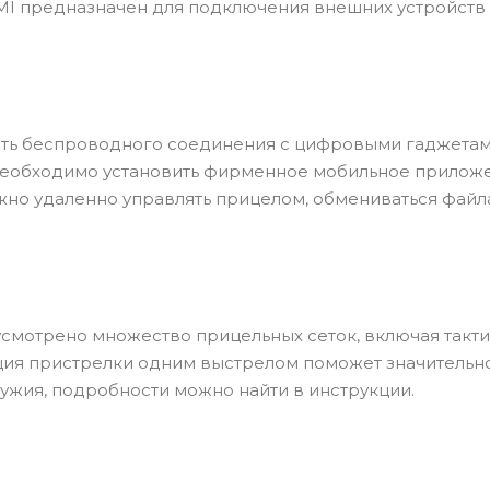
MI предназначен для подключения внешних устройств
сть беспроводного соединения с цифровыми гаджета
ы необходимо установить фирменное мобильное прилож
жно удаленно управлять прицелом, обмениваться файл
смотрено множество прицельных сеток, включая такт
ция пристрелки одним выстрелом поможет значительн
ужия, подробности можно найти в инструкции.