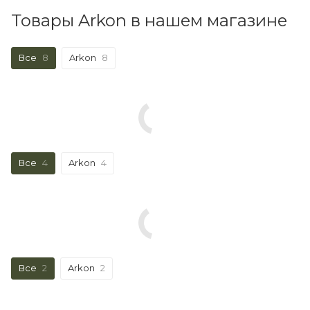
Товары Arkon в нашем магазине
Все
8
Arkon
8
Все
4
Arkon
4
Все
2
Arkon
2