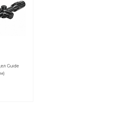
ел Guide
нм)