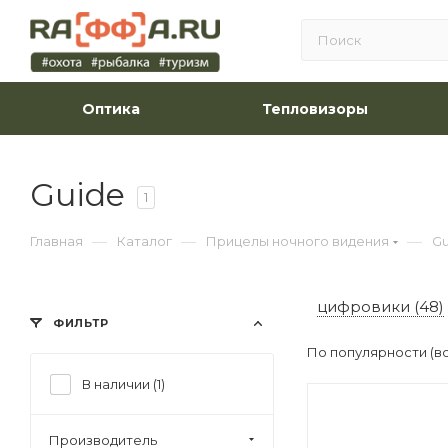
Оптика
Тепловизоры
Guide
1
—
—
—
Главная
Каталог
Прицелы ночного видения
Gu
цифровики (48)
ФИЛЬТР
По популярности (в
В наличии (
1
)
Производитель