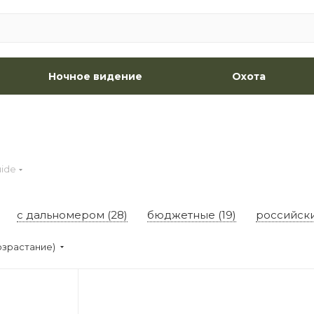
Ночное видение
Охота
ide
с дальномером (28)
бюджетные (19)
российски
озрастание)