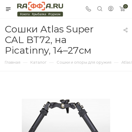
0
Сошки Atlas Super
CAL BT72, на
Picatinny, 14–27см
—
—
—
Главная
Каталог
Сошки и опоры для оружия
Atlas