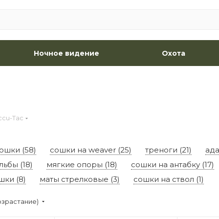
Ночное видение
Охота
ccu-Tac
ошки (58)
сошки на weaver (25)
треноги (21)
ада
ьбы (18)
мягкие опоры (18)
сошки на антабку (17)
шки (8)
маты стрелковые (3)
сошки на ствол (1)
озрастание)