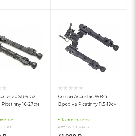
ccu-Tac SR-5 G2
Сошки Accu-Tac WB-4
 Picatinny 16-27см
Bipod на Picatinny 11.5-19см
наличии
Есть в наличии
B-G200
Арт.: WBB-0400
0
₽
41 000
₽