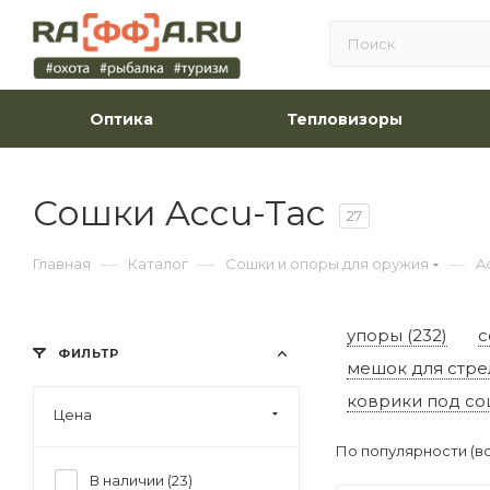
Оптика
Тепловизоры
Сошки Accu-Tac
27
—
—
—
Главная
Каталог
Сошки и опоры для оружия
A
упоры (232)
с
ФИЛЬТР
мешок для стрел
коврики под со
Цена
По популярности (в
В наличии (
23
)