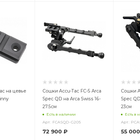
ac на цевье
Сошки Accu-Tac FC-5 Arca
Сошки A
inny
Spec QD на Arca Swiss 16-
Spec QD 
27.5см
23см
Есть в наличии
Есть в 
Арт.: FCASQD-G205
Арт.: PC
72 900
₽
55 000