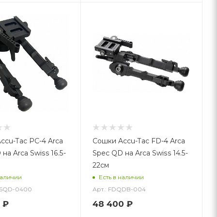
ccu-Tac PC-4 Arca
Сошки Accu-Tac FD-4 Arca
на Arca Swiss 16.5-
Spec QD на Arca Swiss 14.5-
22см
наличии
Есть в наличии
ASQD-0400
Арт.: FDQDB-004
₽
48 400
₽