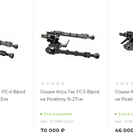
 PC-4 Bipod
Сошки Accu-Tac FC-5 Bipod
Сошки A
23см
на Picatinny 15-27см
на Picat
Есть в наличии
Есть в 
Арт.: FCSRB-G200
Арт.: PC
70 000
₽
46 00