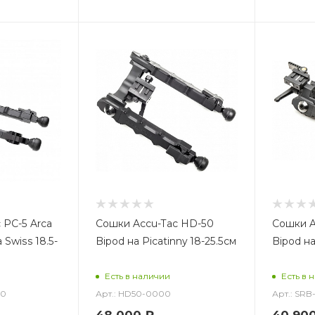
 PC-5 Arca
Сошки Accu-Tac HD-50
Сошки A
 Swiss 18.5-
Bipod на Picatinny 18-25.5см
Bipod на
Есть в наличии
Есть в 
00
Арт.: HD50-0000
Арт.: SR
48 000
₽
40 90