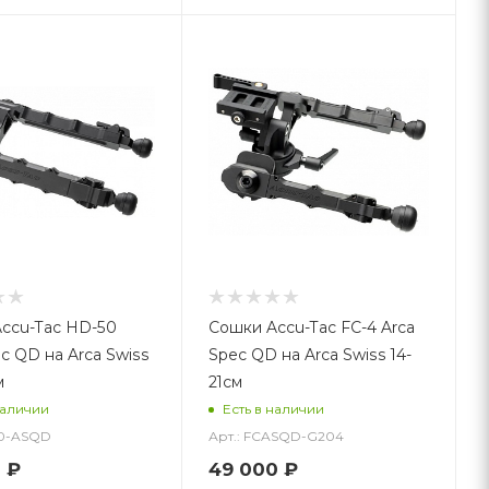
ccu-Tac HD-50
Сошки Accu-Tac FC-4 Arca
c QD на Arca Swiss
Spec QD на Arca Swiss 14-
м
21см
наличии
Есть в наличии
50-ASQD
Арт.: FCASQD-G204
0
₽
49 000
₽