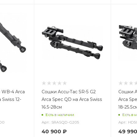
 WB-4 Arca
Сошки Accu-Tac SR-5 G2
Сошки A
 Swiss 12-
Arca Spec QD на Arca Swiss
Arca Spe
16.5-28см
18-25.5с
Есть в наличии
Есть в 
00
Арт.: SRASQD-G205
Арт.: HD
40 900
₽
49 99