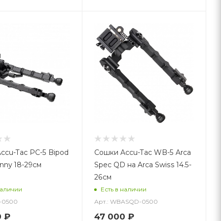
ccu-Tac PC-5 Bipod
Сошки Accu-Tac WB-5 Arca
inny 18-29см
Spec QD на Arca Swiss 14.5-
26см
наличии
Есть в наличии
B-0500
Арт.: WBASQD-0500
0
₽
47 000
₽