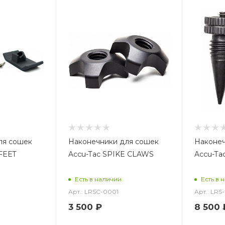
ля сошек
Наконечники для сошек
Наконеч
FEET
Accu-Tac SPIKE CLAWS
Accu-Tac
Есть в наличии
Есть в 
Арт.: LRSC-0001
Арт.: LRS
3 500
₽
8 500