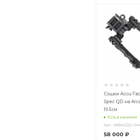
Сошки Accu-Tac
Spec QD на Arca
19.5см
Есть в наличии
Арт.: WBASQD-04
58 000
₽