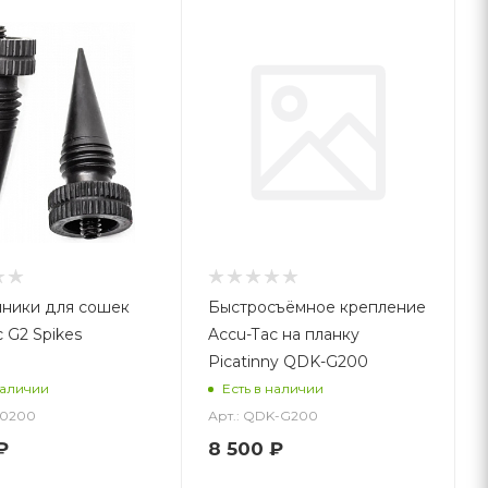
ники для сошек
Быстросъёмное крепление
 G2 Spikes
Accu-Tac на планку
Picatinny QDK-G200
наличии
Есть в наличии
-0200
Арт.: QDK-G200
₽
8 500
₽