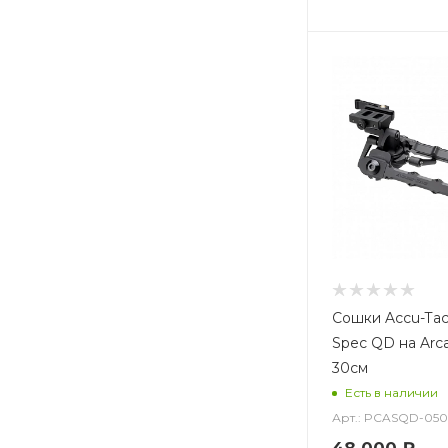
Сошки Accu-Tac
Spec QD на Arca
30см
Есть в наличии
Арт.: PCASQD-05
48 000
₽