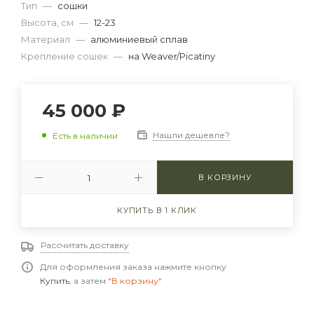
Тип
—
сошки
Высота, см
—
12-23
Материал
—
алюминиевый сплав
Крепление сошек
—
на Weaver/Picatiny
45 000
₽
Нашли дешевле?
Есть в наличии
В КОРЗИНУ
КУПИТЬ В 1 КЛИК
Рассчитать доставку
Для оформления заказа нажмите кнопку
Купить
, а затем
"В корзину"