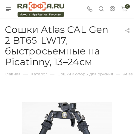
0
Сошки Atlas CAL Gen
2 BT65-LW17,
быстросьемные на
Picatinny, 13–24см
—
—
—
Главная
Каталог
Сошки и опоры для оружия
Atlas