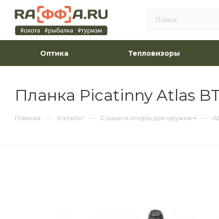
Оптика
Тепловизоры
Планка Picatinny Atlas B
—
—
—
Главная
Каталог
Сошки и опоры для оружия
A