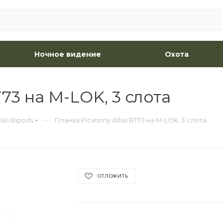
Ночное видение
Охота
T73 на M-LOK, 3 слота
—
tlas Bipods
Планка Picatinny Atlas BT73 на M-LOK, 3 слота
ОТЛОЖИТЬ