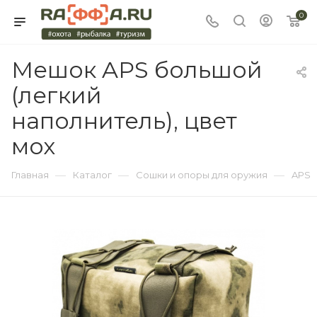
0
Мешок APS большой
(легкий
наполнитель), цвет
мох
—
—
—
Главная
Каталог
Сошки и опоры для оружия
APS