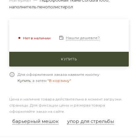
Материал
—
гидрофобная ткань Cordura 1000,
наполнитель пенополистирол
Нашли дешевле?
Нет в наличии
КУПИТЬ
Для оформления заказа нажмите кнопку
Купить
, а затем
"В корзину"
Цена и наличие товара действительна в момент загрузки
страницы. Для фиксации цены и резерва товара
оформляйте заказ на сайте.
барьерный мешок
упор для стрельбы