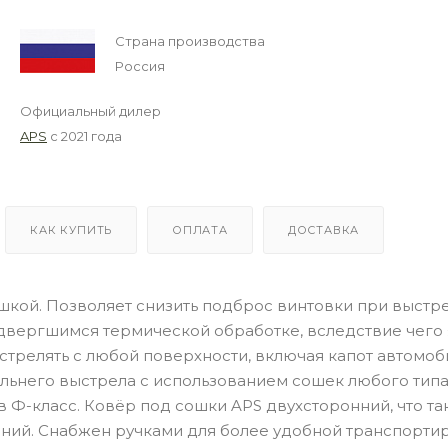
Страна производства
Россия
Официальный дилер
APS
с 2021 года
КАК КУПИТЬ
ОПЛАТА
ДОСТАВКА
шкой. Позволяет снизить подброс винтовки при выстр
двергшимся термической обработке, вследствие чего 
трелять с любой поверхности, включая капот автомоб
альнего выстрела с использованием сошек любого типа
в Ф-класс. Ковёр под сошки APS двухсторонний, что т
ений. Снабжен ручками для более удобной транспорти