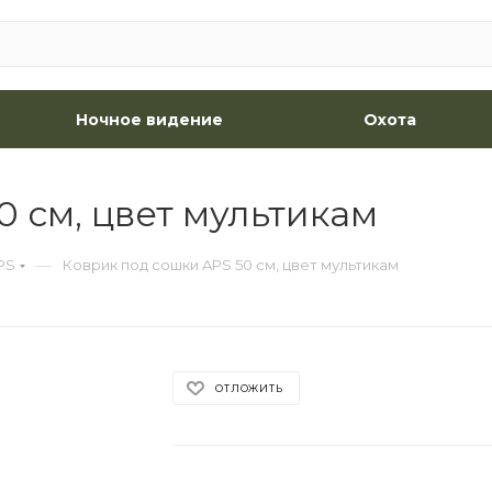
Ночное видение
Охота
 см, цвет мультикам
—
PS
Коврик под сошки APS 50 см, цвет мультикам
ОТЛОЖИТЬ