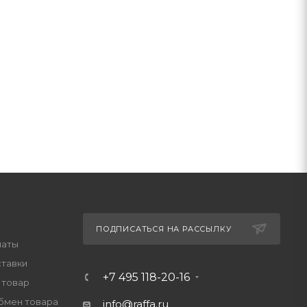
ПОДПИСАТЬСЯ НА РАССЫЛКУ
латы
ставки
+7 495 118-20-16
 товар
обмен товара
info@raffa.ru