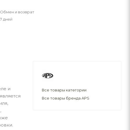
Обмен и возврат
7 дней
еле и
Все товары категории
является
Все товары бренда APS
иля,
,
акже
ровки.