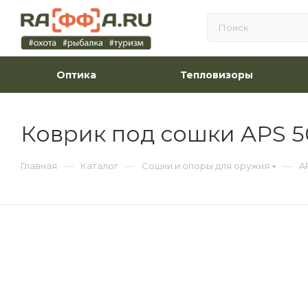
Оптика
Тепловизоры
Коврик под сошки APS 50
—
—
—
Главная
Каталог
Сошки и опоры для оружия
A