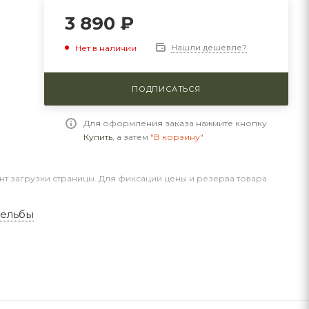
3 890
₽
Нашли дешевле?
Нет в наличии
ПОДПИСАТЬСЯ
Для оформления заказа нажмите кнопку
Купить
, а затем
"В корзину"
нт загрузки страницы. Для фиксации цены и резерва товара
рельбы