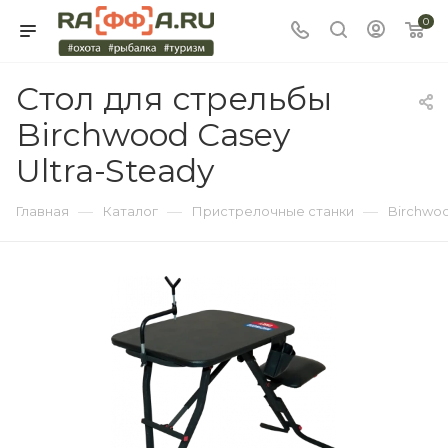
0
Стол для стрельбы
Birchwood Casey
Ultra-Steady
—
—
—
Главная
Каталог
Пристрелочные станки
Birchwo