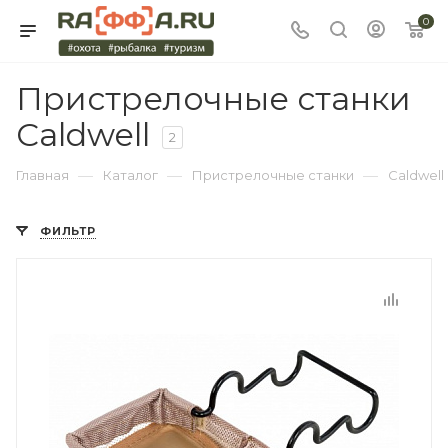
0
Пристрелочные станки
Caldwell
2
—
—
—
Главная
Каталог
Пристрелочные станки
Caldwell
ФИЛЬТР