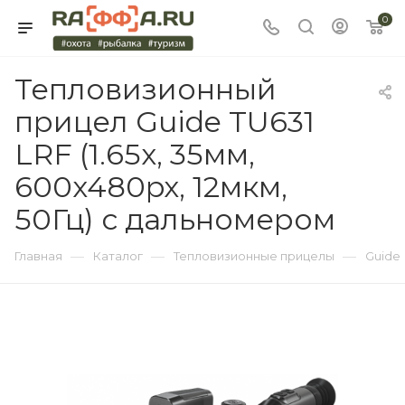
0
Тепловизионный
прицел Guide TU631
LRF (1.65x, 35мм,
600x480px, 12мкм,
50Гц) с дальномером
—
—
—
Главная
Каталог
Тепловизионные прицелы
Guide