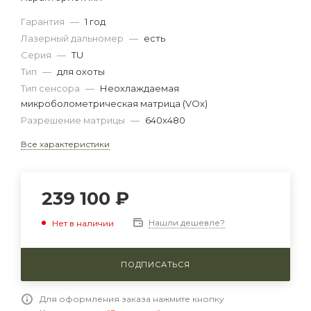
Гарантия
—
1 год
Лазерный дальномер
—
есть
Серия
—
TU
Тип
—
для охоты
Тип сенсора
—
Неохлаждаемая
микроболометрическая матрица (VOx)
Разрешение матрицы
—
640x480
Все характеристики
239 100
₽
Нашли дешевле?
Нет в наличии
ПОДПИСАТЬСЯ
Для оформления заказа нажмите кнопку