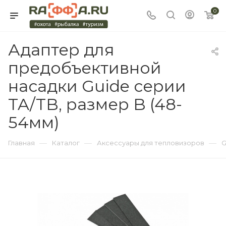
0
Адаптер для
предобъективной
насадки Guide серии
TA/TB, размер B (48-
54мм)
—
—
—
Главная
Каталог
Аксессуары для тепловизоров
G