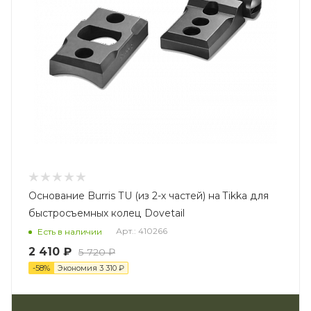
Основание Burris TU (из 2-х частей) на Tikka для
быстросъемных колец Dovetail
Арт.: 410266
Есть в наличии
2 410 ₽
5 720 ₽
-
58
%
Экономия
3 310 ₽