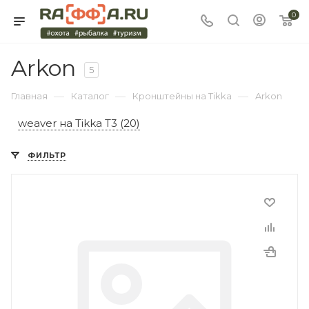
0
Arkon
5
—
—
—
Главная
Каталог
Кронштейны на Tikka
Arkon
weaver на Tikka T3 (20)
ФИЛЬТР