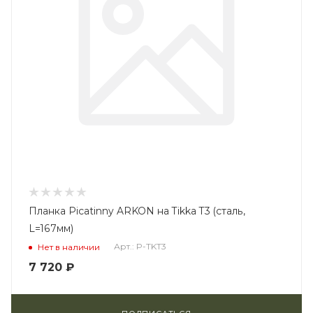
Планка Picatinny ARKON на Tikka T3 (сталь,
L=167мм)
Арт.: P-TKT3
Нет в наличии
7 720
₽