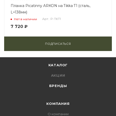
Планка Picatinny ARKON на Tikka T1 (сталь,
L=138мм)
Арт.: P-TKT1
Нет в наличии
7 720
₽
ПОДПИСАТЬСЯ
КАТАЛОГ
АКЦИИ
БРЕНДЫ
КОМПАНИЯ
О компании