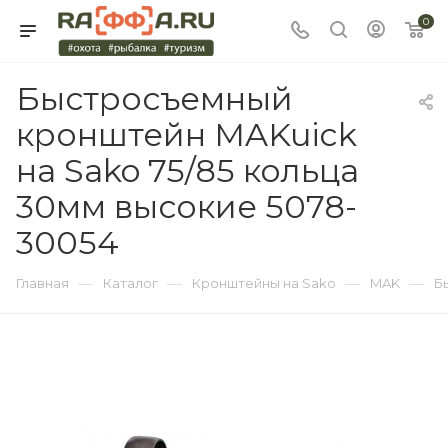
0
Быстросъемный
кронштейн MAKuick
на Sako 75/85 кольца
30мм высокие 5078-
30054
—
—
—
—
Главная
Каталог
Кронштейны на Sako
MAK
Б