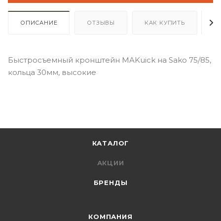
ОПИСАНИЕ
ОТЗЫВЫ
КАК КУПИТЬ
О
Быстросъемный кронштейн MAKuick на Sako 75/85,
кольца 30мм, высокие
КАТАЛОГ
АКЦИИ
БРЕНДЫ
КОМПАНИЯ