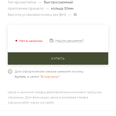
Тип кронштейна
—
быстросъемный
Крепление прицела
—
кольца 30мм
Высота установки колец, мм (BH)
—
10
Нашли дешевле?
Нет в наличии
КУПИТЬ
Для оформления заказа нажмите кнопку
Купить
, а затем
"В корзину"
Цена и наличие товара действительна в момент загрузки
страницы. Для фиксации цены и резерва товара
оформляйте заказ на сайте.