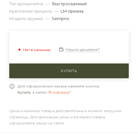
Тип кронштейна
—
быстросъемный
Крепление прицела
—
LM-призма
Модель оружия
—
Semprio
Нашли дешевле?
Нет в наличии
КУПИТЬ
Для оформления заказа нажмите кнопку
Купить
, а затем
"В корзину"
Цена и наличие товара действительна в момент загрузки
страницы. Для фиксации цены и резерва товара
оформляйте заказ на сайте.