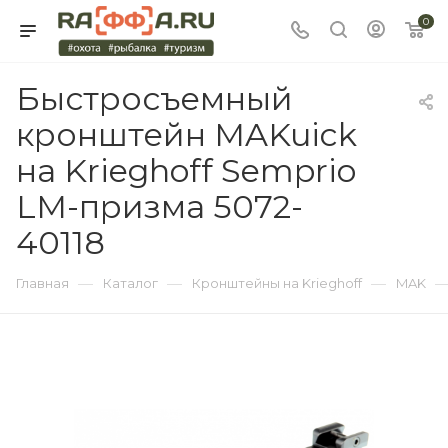
0
Быстросъемный
кронштейн MAKuick
на Krieghoff Semprio
LM-призма 5072-
40118
—
—
—
Главная
Каталог
Кронштейны на Krieghoff
MAK