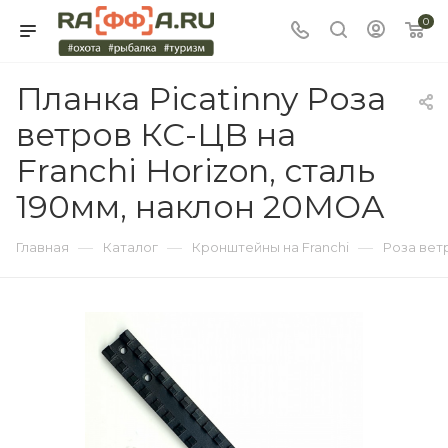
0
Планка Picatinny Роза
ветров КС-ЦВ на
Franchi Horizon, сталь
190мм, наклон 20МОА
—
—
—
Главная
Каталог
Кронштейны на Franchi
Роза вет