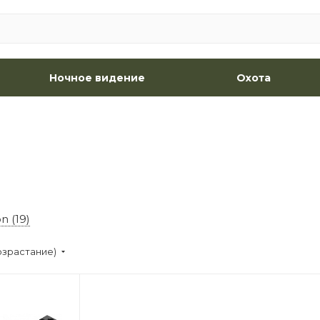
Ночное видение
Охота
n (19)
озрастание)