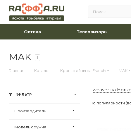
Оптика
Тепловизоры
MAK
1
—
—
—
Главная
Каталог
Кронштейны на Franchi
MAK
weaver на Horizo
ФИЛЬТР
По популярности (в
Производитель
Модель оружия