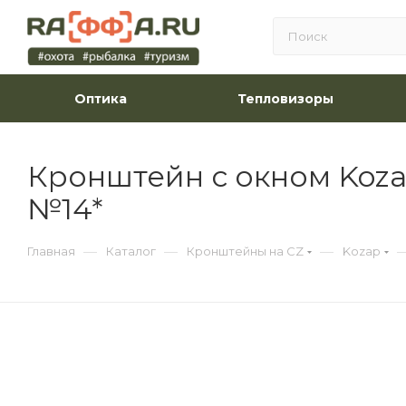
Оптика
Тепловизоры
Кронштейн с окном Kozap
№14*
—
—
—
Главная
Каталог
Кронштейны на CZ
Kozap