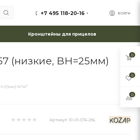
+7 495 118-20-16
ВОЙТИ
Кронштейны для прицелов
0
57 (низкие, BH=25мм)
0
BH=25мм) №14*
0
Артикул:
10-01-074-26L