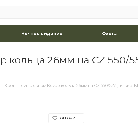
Ночное видение
Охота
 кольца 26мм на CZ 550/5
—
Кронштейн с окном Kozap кольца 26мм на CZ 550/557 (низкие, 
ОТЛОЖИТЬ