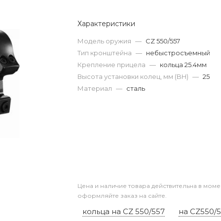
Характеристики
Модель оружия
—
CZ 550/557
Тип кронштейна
—
небыстросъемный
Крепление прицела
—
кольца 25.4мм
Высота установки колец, мм (BH)
—
25
Материал
—
сталь
Цена и наличие товара действительна в моме
оформляйте заказ на сайте.
кольца на CZ 550/557
на CZ550/