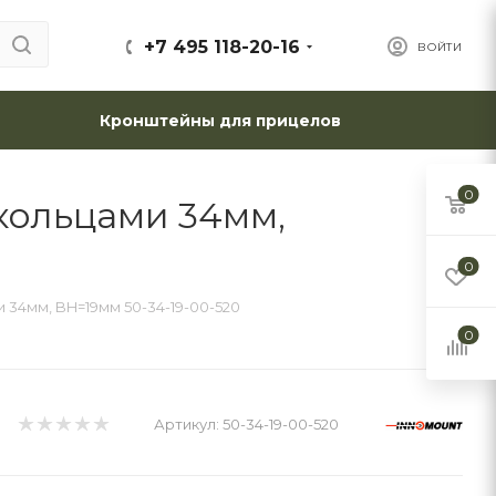
+7 495 118-20-16
ВОЙТИ
Кронштейны для прицелов
0
кольцами 34мм,
0
 34мм, BH=19мм 50-34-19-00-520
0
Артикул:
50-34-19-00-520