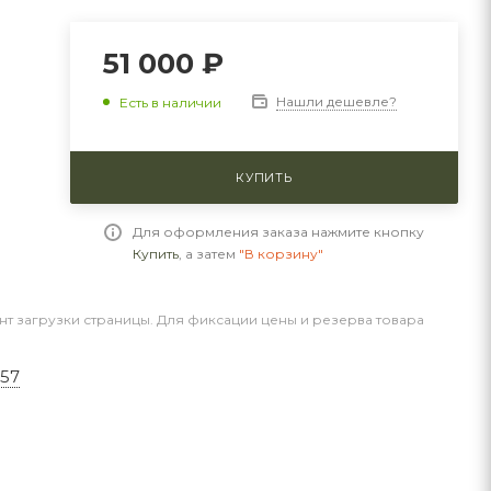
51 000 ₽
Нашли дешевле?
Есть в наличии
КУПИТЬ
Для оформления заказа нажмите кнопку
Купить
, а затем
"В корзину"
нт загрузки страницы. Для фиксации цены и резерва товара
557