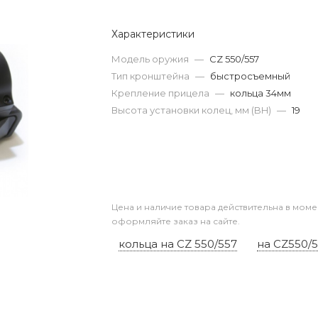
Характеристики
Модель оружия
—
CZ 550/557
Тип кронштейна
—
быстросъемный
Крепление прицела
—
кольца 34мм
Высота установки колец, мм (BH)
—
19
Цена и наличие товара действительна в моме
оформляйте заказ на сайте.
кольца на CZ 550/557
на CZ550/