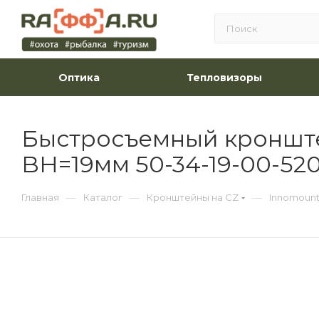
Оптика
Тепловизоры
Быстросъемный кронште
BH=19мм 50-34-19-00-52
—
—
—
Главная
Каталог
Кронштейны на CZ
Innomoun