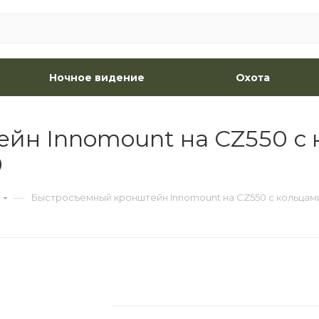
Ночное видение
Охота
йн Innomount на CZ550 с 
0
—
t
Быстросъемный кронштейн Innomount на CZ550 с кольцами