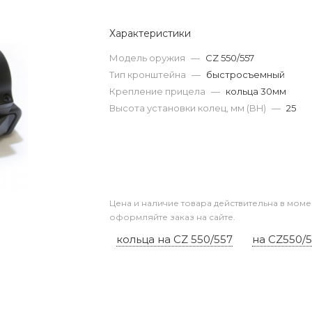
Характеристики
Модель оружия
—
CZ 550/557
Тип кронштейна
—
быстросъемный
Крепление прицела
—
кольца 30мм
Высота установки колец, мм (BH)
—
25
Цена и наличие товара действительна в моме
оформляйте заказ на сайте.
кольца на CZ 550/557
на CZ550/