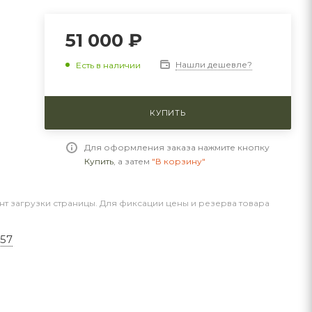
51 000 ₽
Нашли дешевле?
Есть в наличии
КУПИТЬ
Для оформления заказа нажмите кнопку
Купить
, а затем
"В корзину"
нт загрузки страницы. Для фиксации цены и резерва товара
557