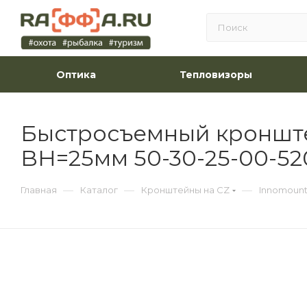
Оптика
Тепловизоры
Быстросъемный кронште
BH=25мм 50-30-25-00-52
—
—
—
Главная
Каталог
Кронштейны на CZ
Innomoun