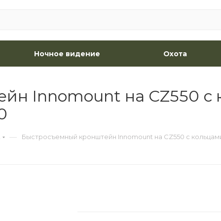
Ночное видение
Охота
йн Innomount на CZ550 с 
0
—
t
Быстросъемный кронштейн Innomount на CZ550 с кольцами