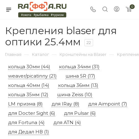
0
Крепления blaser для
оптики 25.4мм
22
—
—
—
Главная
Каталог
Кронштейны на Blaser
Крепления
кольца 30мм (44)
кольца 34мм (31)
weaver/picatinny (21)
шина SR (17)
кольца 40мм (14)
кольца 36мм (13)
кольца 35мм (12)
шина Zeiss (10)
LM призма (8)
для IRay (8)
для Aimpoint (7)
для Docter Sight (6)
для Pulsar (6)
для Fortuna (4)
для ATN (4)
для Дедал НВ (1)