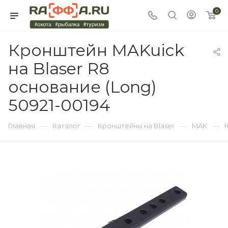
0
Кронштейн MAKuick
на Blaser R8
основание (Long)
50921-00194
—
—
—
—
Главная
Каталог
Кронштейны на Blaser
MAK