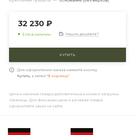
Крепление прицела
—
основание (без верхов)
32 230 ₽
Нашли дешевле?
Есть в наличии
КУПИТЬ
Для оформления заказа нажмите кнопку
Купить
, а затем
"В корзину"
Цена и наличие товара действительна в момент загрузки
страницы. Для фиксации цены и резерва товара
оформляйте заказ на сайте.