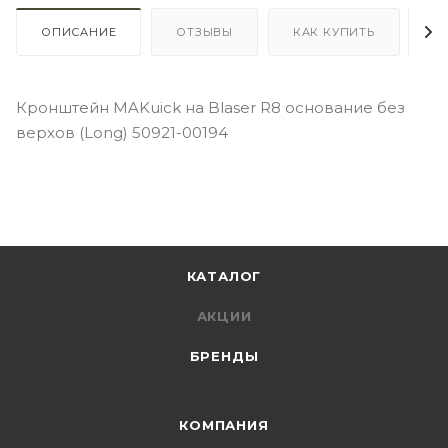
ОПИСАНИЕ
ОТЗЫВЫ
КАК КУПИТЬ
О
Кронштейн MAKuick на Blaser R8 основание без
верхов (Long) 50921-00194
КАТАЛОГ
АКЦИИ
БРЕНДЫ
КОМПАНИЯ