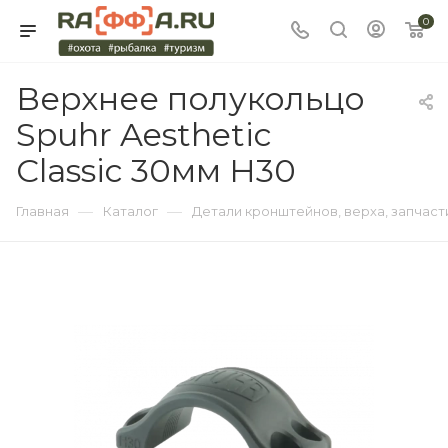
0
Верхнее полукольцо
Spuhr Aesthetic
Classic 30мм H30
—
—
Главная
Каталог
Детали кронштейнов, верха, запчаст