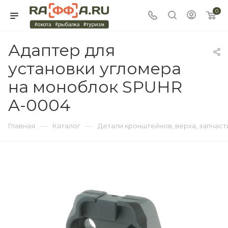
0
Адаптер для
установки угломера
на моноблок SPUHR
A-0004
—
—
Главная
Каталог
Детали кронштейнов, верха, запчаст