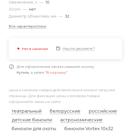
Увеличение, x
—
10
Zoom
—
нет
Диаметр объектива, мм
—
32
Все характеристики
Нашли дешевле?
Нет в наличии
Для оформления заказа нажмите кнопку
Купить
, а затем
"В корзину"
Цена и наличие товара действительна в момент загрузки
страницы. Для фиксации цены и резерва товара
оформляйте заказ на сайте.
театральный
белорусские
российские
детские бинокли
астрономические
бинокли для охоты
бинокли Vortex 10x32