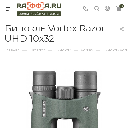
0
Бинокль Vortex Razor
UHD 10x32
—
—
—
—
Главная
Каталог
Бинокли
Vortex
Бинокль Vort