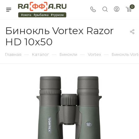
0
Бинокль Vortex Razor
HD 10x50
—
—
—
—
Главная
Каталог
Бинокли
Vortex
Бинокль Vort