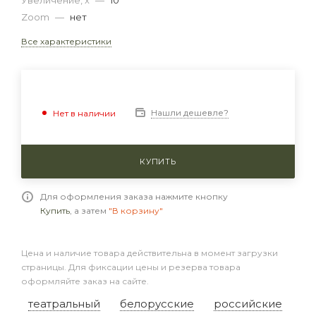
Увеличение, x
—
10
Zoom
—
нет
Все характеристики
Нашли дешевле?
Нет в наличии
КУПИТЬ
Для оформления заказа нажмите кнопку
Купить
, а затем
"В корзину"
Цена и наличие товара действительна в момент загрузки
страницы. Для фиксации цены и резерва товара
оформляйте заказ на сайте.
театральный
белорусские
российские