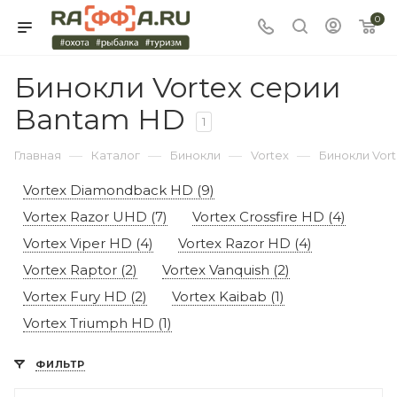
0
Бинокли Vortex серии
Bantam HD
1
—
—
—
—
Главная
Каталог
Бинокли
Vortex
Бинокли Vor
Vortex Diamondback HD (9)
Vortex Razor UHD (7)
Vortex Crossfire HD (4)
Vortex Viper HD (4)
Vortex Razor HD (4)
Vortex Raptor (2)
Vortex Vanquish (2)
Vortex Fury HD (2)
Vortex Kaibab (1)
Vortex Triumph HD (1)
ФИЛЬТР