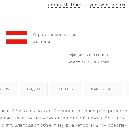
серия NL Pure
увеличение 10x
Страна производства
Австрия
Официальный дилер
Swarovski
с 2007 года
АЦИЯ
ВИДЕО
ОТЗЫВЫ
КАК КУПИТЬ
альный бинокль, который особенно полно раскрывает 
воляет различать множество деталей, даже с больших
нокля. Благодаря объективу диаметром 42 мм обеспеч