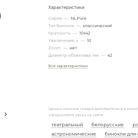
Характеристики
Серия
—
NL Pure
Тип бинокля
—
классический
Кратность
—
10x42
Увеличение, x
—
10
Zoom
—
нет
Диаметр объектива, мм
—
42
Все характеристики
Цена и наличие товара действительна в моме
оформляйте заказ на сайте.
театральный
белорусские
р
астрономические
бинокли для 