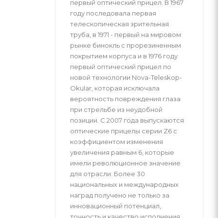
первый оптический прицел. В 1967
году последовала первая
телескопическая зрительная
труба, в 1971 - первый на мировом
рынке бинокль с прорезиненным
покрытием корпуса и в 1976 году
первый оптический прицел по
новой технологии Nova-Teleskop-
Okular, которая исключала
вероятность повреждения глаза
при стрельбе из неудобной
позиции. С 2007 года выпускаются
оптические прицелы серии Z6 с
коэффициентом изменения
увеличения равным 6, которые
имели революционное значение
для отрасли. Более 30
национальных и международных
наград получено не только за
инновационный потенциал,
точность и качество исполнения,