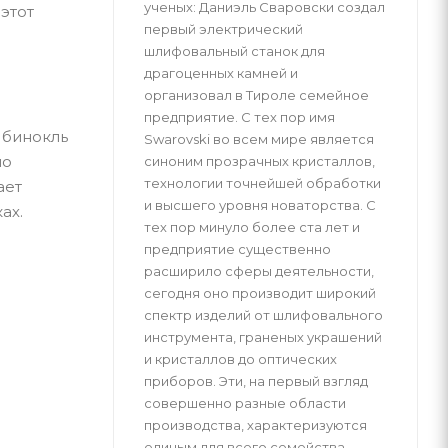
ученых: Даниэль Сваровски создал
этот
первый электрический
шлифовальный станок для
драгоценных камней и
организовал в Тироле семейное
предприятие. С тех пор имя
 бинокль
Swarovski во всем мире является
но
синоним прозрачных кристаллов,
технологии точнейшей обработки
ает
и высшего уровня новаторства. С
ах.
тех пор минуло более ста лет и
предприятие существенно
расширило сферы деятельности,
сегодня оно производит широкий
спектр изделий от шлифовального
инструмента, граненых украшений
и кристаллов до оптических
приборов. Эти, на первый взгляд
совершенно разные области
производства, характеризуются
единым для всего семейства