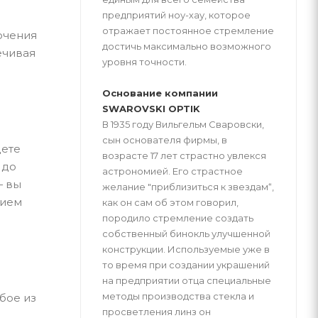
предприятий ноу-хау, которое
отражает постоянное стремление
ючения
достичь максимально возможного
ечивая
уровня точности.
Основание компании
SWAROVSKI OPTIK
В 1935 году Вильгельм Сваровски,
сын основателя фирмы, в
дете
возрасте 17 лет страстно увлекся
 до
астрономией. Его страстное
— вы
желание "приблизиться к звездам“,
нием
как он сам об этом говорил,
породило стремление создать
собственный бинокль улучшенной
конструкции. Используемые уже в
то время при создании украшений
на предприятии отца специальные
методы производства стекла и
бое из
просветления линз он