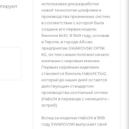
использовал для разработки
нтируют
новой технологии шлифовки и
производства призменных систем,
в соответствии с которой была
создана его первая модель
бинокля 6x30. В 1949 году, основав
в Тироле, в городе Абсам,
предприятие SWAROVSKI OPTIK
KG, он тем самым положил начало
компании с мировым именем.
Первым серийным изделием
становится бинокль Habicht 7x42,
который до наших дней остается
действующим стандартом
производства охотничьей оптики
(Habicht в переводе с немецкого –
ястреб).
Вслед за моделью Habicht в 1959
году SWAROVSKI выпускает свой