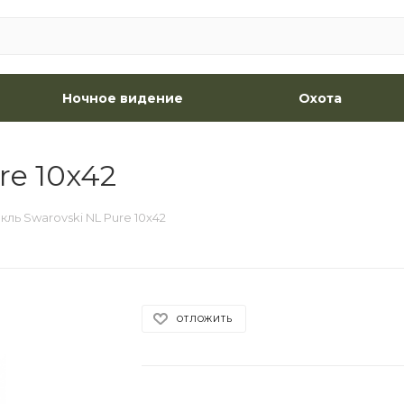
Ночное видение
Охота
re 10x42
кль Swarovski NL Pure 10x42
ОТЛОЖИТЬ