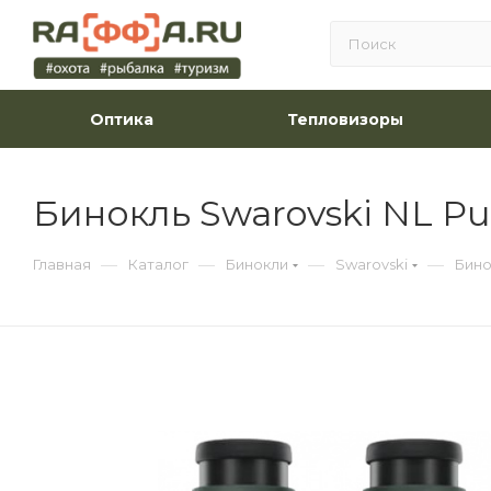
Оптика
Тепловизоры
Бинокль Swarovski NL Pu
—
—
—
—
Главная
Каталог
Бинокли
Swarovski
Бино