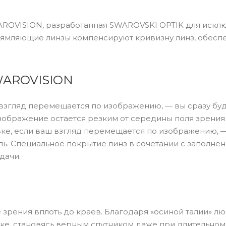
SWAROVISION, разработанная SWAROVSKI OPTIK для искл
ямляющие линзы компенсируют кривизну линз, обесп
SWAROVISION
взгляд перемещается по изображению, — вы сразу бу
зображение остается резким от середины поля зрения
ке, если ваш взгляд перемещается по изображению, 
ль. Специальное покрытие линз в сочетании с заполне
дачи.
зрения вплоть до краев. Благодаря «осиной талии» лю
уке, становясь верным спутником даже при длительном