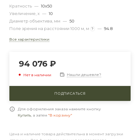
Кратность
—
10x50
Увеличение, x
—
10
Диаметр объектива, мм
—
50
Поле зрения на расстоянии 1000 м, м
—
94.8
?
Все характеристики
94 076
₽
Нашли дешевле?
Нет в наличии
ПОДПИСАТЬСЯ
Для оформления заказа нажмите кнопку
Купить
, а затем
"В корзину"
Цена и наличие товара действительна в момент загрузки