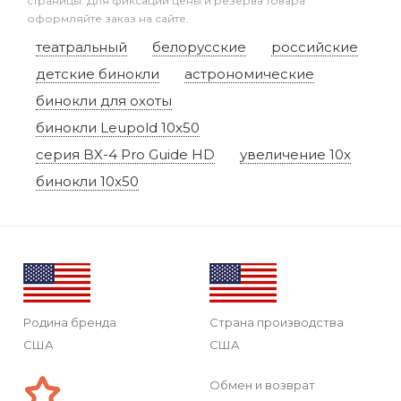
страницы. Для фиксации цены и резерва товара
оформляйте заказ на сайте.
театральный
белорусские
российские
детские бинокли
астрономические
бинокли для охоты
бинокли Leupold 10x50
серия BX-4 Pro Guide HD
увеличение 10x
бинокли 10x50
Родина бренда
Страна производства
США
США
Обмен и возврат