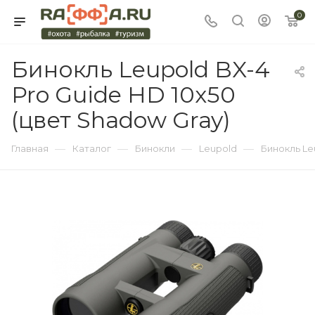
0
Бинокль Leupold BX-4
Pro Guide HD 10x50
(цвет Shadow Gray)
—
—
—
—
Главная
Каталог
Бинокли
Leupold
Бинокль Le