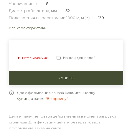
Увеличение, x
—
8
Диаметр объектива, мм
—
32
Поле зрения на расстоянии 1000 м, м
—
139
?
Все характеристики
Нашли дешевле?
Нет в наличии
КУПИТЬ
Для оформления заказа нажмите кнопку
Купить
, а затем
"В корзину"
Цена и наличие товара действительна в момент загрузки
страницы. Для фиксации цены и резерва товара
оформляйте заказ на сайте.