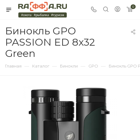
0
Бинокль GPO
PASSION ED 8x32
Green
—
—
—
—
Главная
Каталог
Бинокли
GPO
Бинокль GPO P