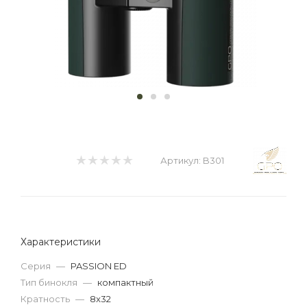
Артикул:
B301
Характеристики
Серия
—
PASSION ED
Тип бинокля
—
компактный
Кратность
—
8x32