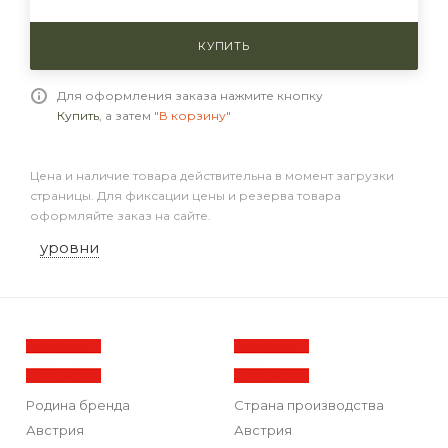
КУПИТЬ
Для оформления заказа нажмите кнопку
Купить
, а затем
"В корзину"
Цена и наличие товара действительна в момент загрузки
страницы. Для фиксации цены и резерва товара
оформляйте заказ на сайте.
уровни
Родина бренда
Страна производства
Австрия
Австрия