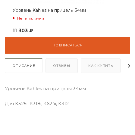
Уровень Kahles на прицелы 34мм
Нет в наличии
11 303
₽
ПОДПИСАТЬСЯ
ОПИСАНИЕ
ОТЗЫВЫ
КАК КУПИТЬ
О
Уровень Kahles на прицелы 34мм
Для K525i, K318i, K624i, K312i.