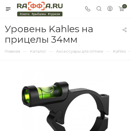
0
Уровень Kahles на
прицелы 34мм
—
—
—
Главная
Каталог
Аксессуары для оптики
Kahles