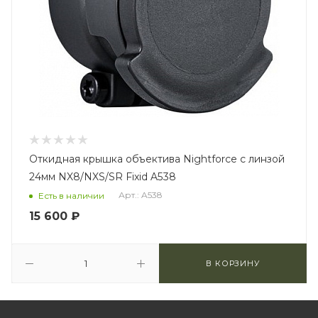
Откидная крышка объектива Nightforce с линзой
24мм NX8/NXS/SR Fixid A538
Арт.: A538
Есть в наличии
15 600
₽
В КОРЗИНУ