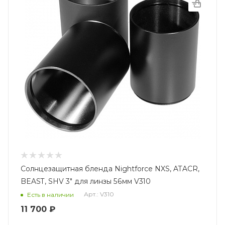
Солнцезащитная бленда Nightforce NXS, ATACR,
BEAST, SHV 3" для линзы 56мм V310
Арт.: V310
Есть в наличии
11 700
₽