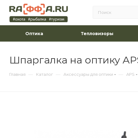
Оптика
Тепловизоры
Шпаргалка на оптику AP
—
—
—
Главная
Каталог
Аксессуары для оптики
APS