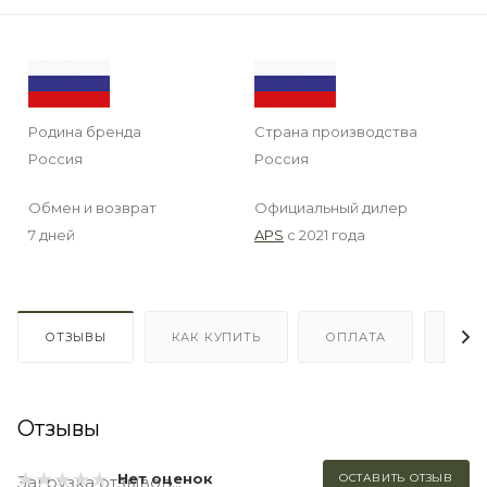
Родина бренда
Страна производства
Россия
Россия
Обмен и возврат
Официальный дилер
7 дней
APS
с 2021 года
ОТЗЫВЫ
КАК КУПИТЬ
ОПЛАТА
ДОС
Отзывы
Нет оценок
ОСТАВИТЬ ОТЗЫВ
Загрузка отзывов...