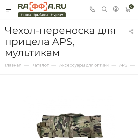
0
Чехол-переноска для
прицела APS,
мультикам
—
—
—
—
Главная
Каталог
Аксессуары для оптики
APS