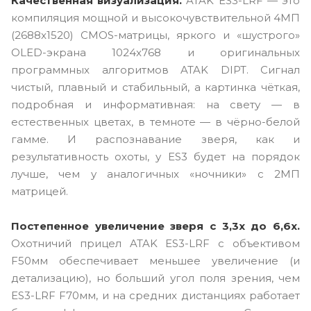
Качественная визуализация.
ATAK ES3-LRF — это
компиляция мощной и высокочувствительной 4МП
(2688x1520) CMOS-матрицы, яркого и «шустрого»
OLED-экрана 1024x768 и оригинальных
программных алгоритмов ATAK DIPT. Сигнал
чистый, плавный и стабильный, а картинка чёткая,
подробная и информативная: на свету — в
естественных цветах, в темноте — в чёрно-белой
гамме. И распознавание зверя, как и
результативность охоты, у ES3 будет на порядок
лучше, чем у аналогичных «ночники» с 2МП
матрицей.
Постепенное увеличение зверя с 3,3x до 6,6x.
Охотничий прицел ATAK ES3-LRF с объективом
F50мм обеспечивает меньшее увеличение (и
детализацию), но больший угол поля зрения, чем
ES3-LRF F70мм, и на средних дистанциях работает