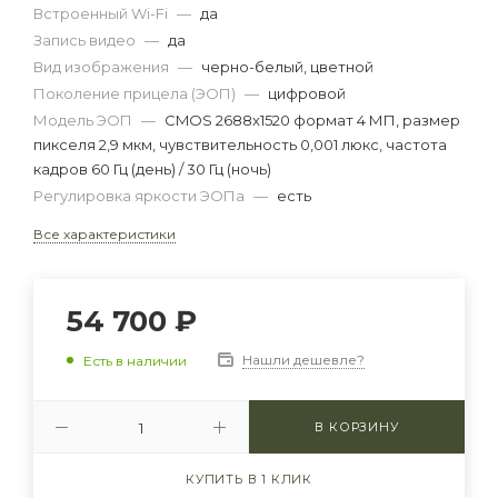
Встроенный Wi-Fi
—
да
Запись видео
—
да
Вид изображения
—
черно-белый, цветной
Поколение прицела (ЭОП)
—
цифровой
Модель ЭОП
—
CMOS 2688x1520 формат 4 МП, размер
пикселя 2,9 мкм, чувствительность 0,001 люкс, частота
кадров 60 Гц (день) / 30 Гц (ночь)
Регулировка яркости ЭОПа
—
есть
Все характеристики
54 700
₽
Нашли дешевле?
Есть в наличии
В КОРЗИНУ
КУПИТЬ В 1 КЛИК