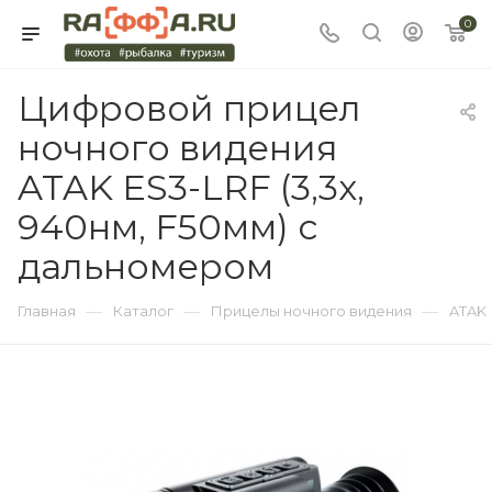
0
Цифровой прицел
ночного видения
ATAK ES3-LRF (3,3x,
940нм, F50мм) с
дальномером
—
—
—
Главная
Каталог
Прицелы ночного видения
ATAK