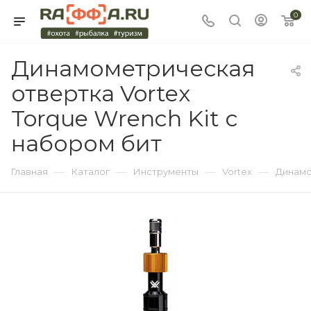
0
Динамометрическая
отвертка Vortex
Torque Wrench Kit с
набором бит
—
—
—
—
Главная
Каталог
Инструменты
Vortex
Динамо